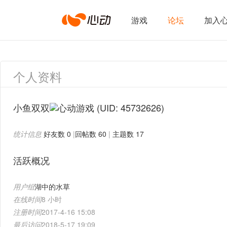
心
游戏
论坛
加入
动
个人资料
网
小鱼双双
(UID: 45732626)
统计信息
好友数 0
|
回帖数 60
|
主题数 17
络
活跃概况
用户组
湖中的水草
在线时间
8 小时
注册时间
2017-4-16 15:08
最后访问
2018-5-17 19:09