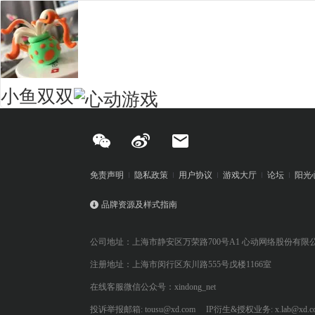
小鱼双双
免责声明
隐私政策
用户协议
游戏大厅
论坛
阳光
品牌资源及样式指南
公司地址：上海市静安区万荣路700号A1 心动网络股份有限
注册地址：上海市闵行区东川路555号戊楼1166室
在线客服微信公众号：xindong_net
投诉举报邮箱: tousu@xd.com
IP衍生&授权业务: x.lab@xd.c