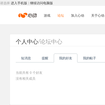
请选择
进入手机版
|
继续访问电脑版
心
游戏
论坛
加入心动
关于心动
动
个人中心
/论坛中心
网
短消息
提醒
我的好友
我的帖子
络
当前共有
0
个好友
没有相关成员