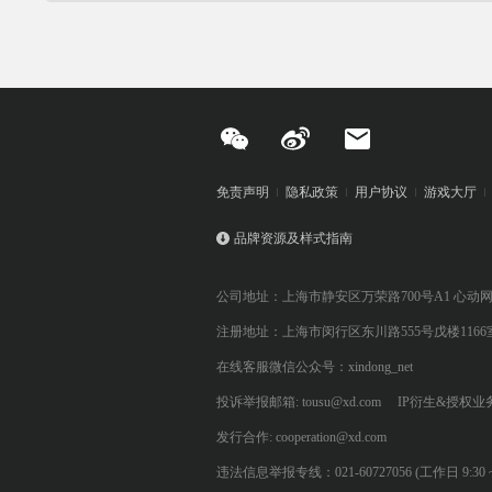
免责声明
隐私政策
用户协议
游戏大厅
品牌资源及样式指南
公司地址：上海市静安区万荣路700号A1 心动
注册地址：上海市闵行区东川路555号戊楼1166
在线客服微信公众号：xindong_net
投诉举报邮箱: tousu@xd.com
IP衍生&授权业务: 
发行合作: cooperation@xd.com
违法信息举报专线：021-60727056 (工作日 9:30 ~ 12:0