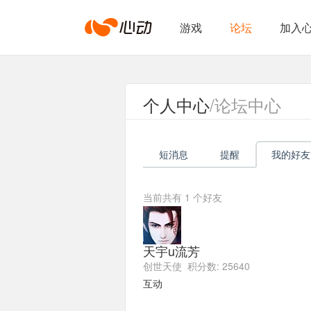
心
游戏
论坛
加入
动
个人中心
/论坛中心
网
短消息
提醒
我的好友
络
当前共有
1
个好友
天宇u流芳
创世天使 积分数: 25640
互动