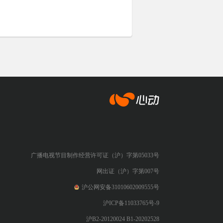
心动网络
广播电视节目制作经营许可证（沪）字第05033号
网出证（沪）字第007号
沪公网安备31010602009555号
沪ICP备11033765号-9
沪B2-20120024 B1-20202528