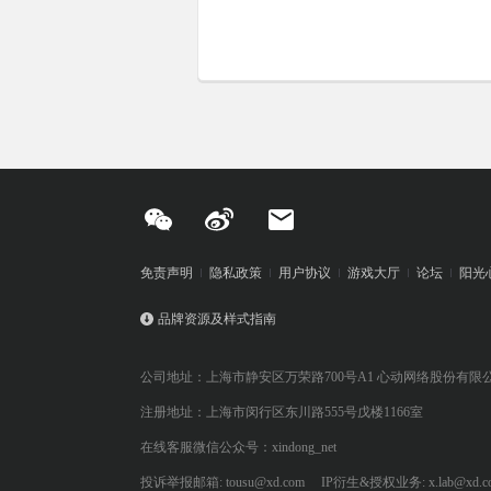
免责声明
隐私政策
用户协议
游戏大厅
论坛
阳光
品牌资源及样式指南
公司地址：上海市静安区万荣路700号A1 心动网络股份有限
注册地址：上海市闵行区东川路555号戊楼1166室
在线客服微信公众号：xindong_net
投诉举报邮箱: tousu@xd.com
IP衍生&授权业务: x.lab@xd.c