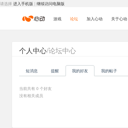
请选择
进入手机版
|
继续访问电脑版
心
游戏
论坛
加入心动
关于心动
动
个人中心
/论坛中心
网
短消息
提醒
我的好友
我的帖子
络
当前共有
0
个好友
没有相关成员