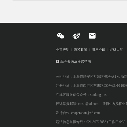
免责声明
隐私政策
用户协议
游戏大厅
品牌资源及样式指南
公司地址：上海市静安区万荣路700号A1 心动
注册地址：上海市闵行区东川路555号戊楼1166
在线客服微信公众号：xindong_net
投诉举报邮箱: tousu@xd.com
IP衍生&授权业务: 
发行合作: cooperation@xd.com
违法信息举报专线：021-60727056 (工作日 9:30 ~ 12:0