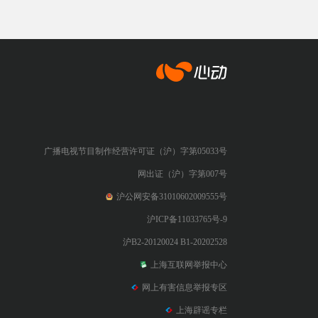
心动网络
广播电视节目制作经营许可证（沪）字第05033号
网出证（沪）字第007号
沪公网安备31010602009555号
沪ICP备11033765号-9
沪B2-20120024 B1-20202528
上海互联网举报中心
网上有害信息举报专区
上海辟谣专栏