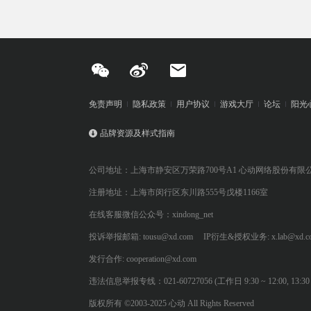
免责声明
隐私政策
用户协议
游戏大厅
论坛
阳光
品牌资源及样式指南
公司地址：上海市静安区万荣路700号A1 心动网络股份有限
注册地址：上海市闵行区东川路555号戊楼1166室
在线客服微信公众号：xindong_net
投诉举报邮箱: tousu@xd.com
IP衍生&授权业务: x.lab@xd.c
发行合作: cooperation@xd.com
违法信息举报专线：021-60727056 (工作日 9:30 ~ 12:00, 13:30 ~
版权所有 ©2003-2025 心动 All Rights Reserved