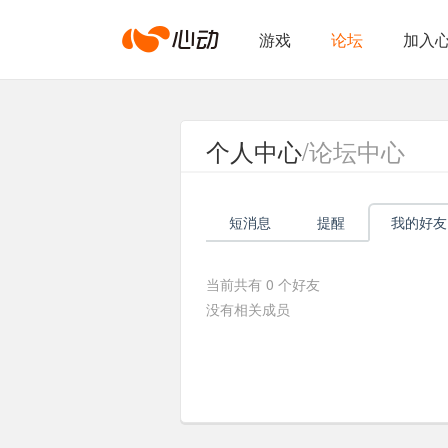
心
游戏
论坛
加入
动
个人中心
/论坛中心
网
短消息
提醒
我的好友
络
当前共有
0
个好友
没有相关成员