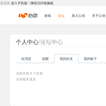
请选择
进入手机版
|
继续访问电脑版
心
游戏
论坛
加入心动
关于心动
动
个人中心
/论坛中心
网
短消息
提醒
我的好友
我的帖子
络
当前共有
0
个好友
没有相关成员