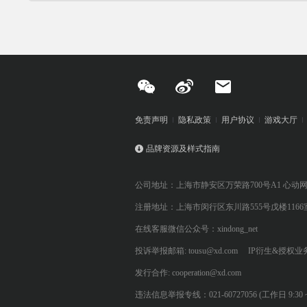
免责声明
隐私政策
用户协议
游戏大厅
品牌资源及样式指南
公司地址：上海市静安区万荣路700号A1 心动
注册地址：上海市闵行区东川路555号戊楼1166
在线客服微信公众号：xindong_net
投诉举报邮箱: tousu@xd.com
IP衍生&授权业务: 
发行合作: cooperation@xd.com
违法信息举报专线：021-60727056 (工作日 9:30 ~ 12:0