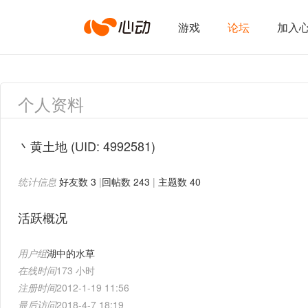
心
游戏
论坛
加入
动
个人资料
网
丶黄土地
(UID: 4992581)
统计信息
好友数 3
|
回帖数 243
|
主题数 40
络
活跃概况
用户组
湖中的水草
在线时间
173 小时
注册时间
2012-1-19 11:56
最后访问
2018-4-7 18:19