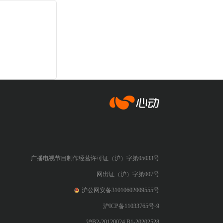
心动网络
广播电视节目制作经营许可证（沪）字第05033号
网出证（沪）字第007号
沪公网安备31010602009555号
沪ICP备11033765号-9
沪B2-20120024 B1-20202528