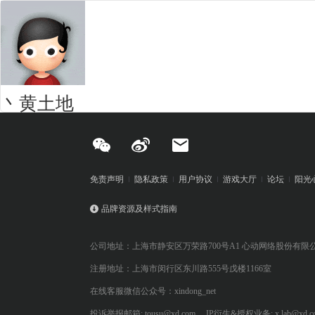
丶黄土地
免责声明
隐私政策
用户协议
游戏大厅
论坛
阳光
品牌资源及样式指南
公司地址：上海市静安区万荣路700号A1 心动网络股份有限
注册地址：上海市闵行区东川路555号戊楼1166室
在线客服微信公众号：xindong_net
投诉举报邮箱: tousu@xd.com
IP衍生&授权业务: x.lab@xd.c