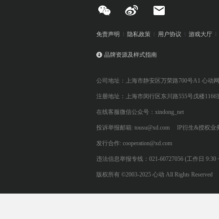
免责声明
隐私政策
用户协议
游戏大厅
品牌资源及样式指南
公司地址：上海市静安区万荣路700号A1 心动
注册地址：上海市闵行区东川路555号戊楼1166
在线客服微信公众号：xindong_net
投诉举报邮箱: tousu@xd.com
IP衍生&授权业务: 
发行合作: cooperation@xd.com
违法信息举报专线：021-60727056 (工作日 9:30 ~ 12:0
版权所有 ©2003-2025 心动 All Rights Reserved