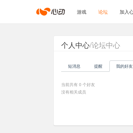
心
游戏
论坛
加入
动
个人中心
/论坛中心
网
短消息
提醒
我的好友
络
当前共有
0
个好友
没有相关成员