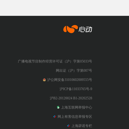
心动网络
广播电视节目制作经营许可证（沪）字第05033号
网出证（沪）字第007号
沪公网安备31010602009555号
沪ICP备11033765号-9
沪B2-20120024 B1-20202528
上海互联网举报中心
网上有害信息举报专区
上海辟谣专栏