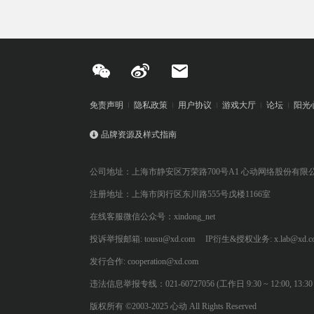
免责声明
隐私政策
用户协议
游戏大厅
论坛
阳光
品牌资源及样式指南
公司地址：上海市静安区万荣路700号A1 心动网络股份有限
注册地址：上海市闵行区东川路555号戊楼1166室
在线客服微信公众号：xindong_net
投诉举报邮箱: tousu@xd.com
IP衍生&授权业务: x.lab@xd.c
发行合作: cooperation@xd.com
违法信息举报专线：021-60727056 (工作日 9:30 ~ 12:00, 13:30 ~
版权所有 ©2003-2025 心动 All Rights Reserved