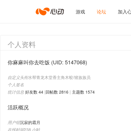
心
游戏
论坛
加入
动
个人资料
网
你麻麻叫你去吃饭
(UID: 5147068)
自定义头衔
水帮青龙木堂香主角木蛟/猪族族员
络
个人签名
统计信息
好友数 44
|
回帖数 2816
|
主题数 1574
活跃概况
用户组
沉寂的霜月
在线时间
238 小时