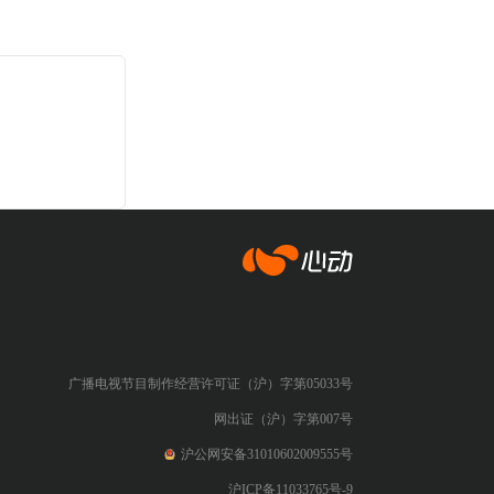
心动网络
广播电视节目制作经营许可证（沪）字第05033号
网出证（沪）字第007号
沪公网安备31010602009555号
沪ICP备11033765号-9