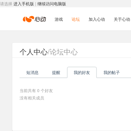
请选择
进入手机版
|
继续访问电脑版
心
游戏
论坛
加入心动
关于心动
动
个人中心
/论坛中心
网
短消息
提醒
我的好友
我的帖子
络
当前共有
0
个好友
没有相关成员