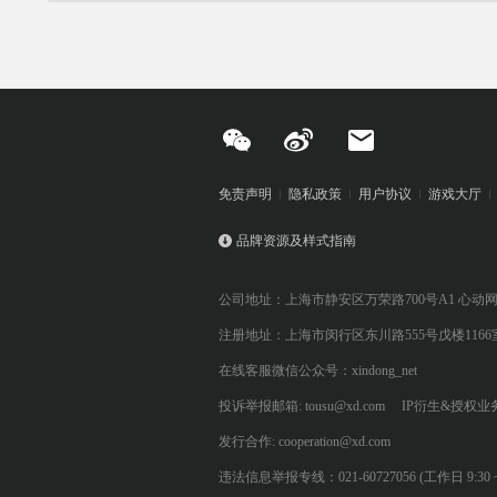
免责声明
隐私政策
用户协议
游戏大厅
品牌资源及样式指南
公司地址：上海市静安区万荣路700号A1 心动
注册地址：上海市闵行区东川路555号戊楼1166
在线客服微信公众号：xindong_net
投诉举报邮箱: tousu@xd.com
IP衍生&授权业务: 
发行合作: cooperation@xd.com
违法信息举报专线：021-60727056 (工作日 9:30 ~ 12:0