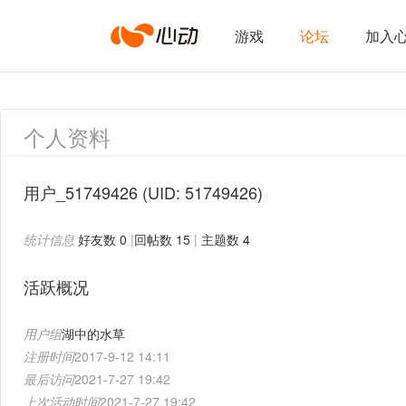
心
游戏
论坛
加入
动
个人资料
网
用户_51749426
(UID: 51749426)
统计信息
好友数 0
|
回帖数 15
|
主题数 4
络
活跃概况
用户组
湖中的水草
注册时间
2017-9-12 14:11
最后访问
2021-7-27 19:42
上次活动时间
2021-7-27 19:42