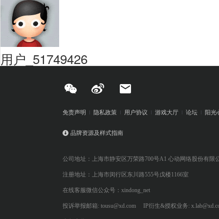
用户_51749426
免责声明
隐私政策
用户协议
游戏大厅
论坛
阳光
品牌资源及样式指南
公司地址：上海市静安区万荣路700号A1 心动网络股份有限
注册地址：上海市闵行区东川路555号戊楼1166室
在线客服微信公众号：xindong_net
投诉举报邮箱: tousu@xd.com
IP衍生&授权业务: x.lab@xd.c