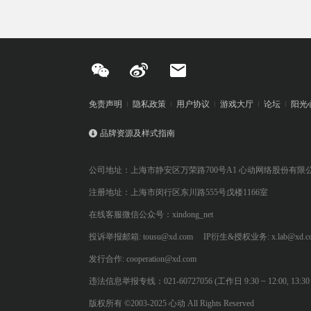
免责声明
隐私政策
用户协议
游戏大厅
论坛
阳光
品牌资源及样式指南
公司地址：上海市静安区万荣路700号A1 心动网络股份有限
注册地址：上海市闵行区东川路555号戊楼1166室
在线客服微信公众号：xindong_net
投诉举报邮箱: tousu@xd.com
IP衍生&授权业务: x.lab@xd.c
发行合作: cooperation@xd.com
违法信息举报专线：021-60727056 (工作日 9:30 ~ 12:00, 13:30 ~
版权所有 ©2003-2025 心动 All Rights Reserved