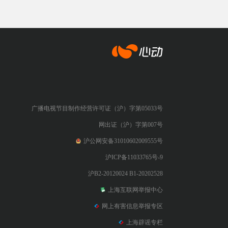
心动网络
广播电视节目制作经营许可证（沪）字第05033号
网出证（沪）字第007号
沪公网安备31010602009555号
沪ICP备11033765号-9
沪B2-20120024 B1-20202528
上海互联网举报中心
网上有害信息举报专区
上海辟谣专栏