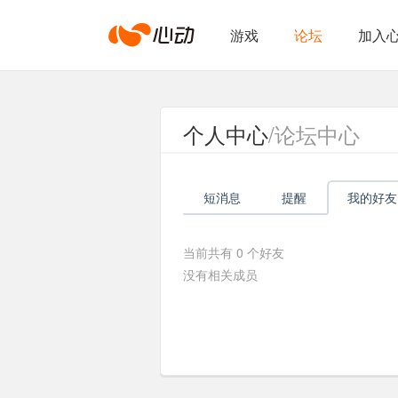
心
游戏
论坛
加入
动
个人中心
/论坛中心
网
短消息
提醒
我的好友
络
当前共有
0
个好友
没有相关成员