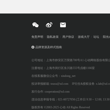
免责声明
隐私政策
用户协议
游戏大厅
论坛
阳光
品牌资源及样式指南
公司地址：上海市静安区万荣路700号A1 心动网络股份有限
注册地址：上海市闵行区东川路555号戊楼1166室
在线客服微信公众号：xindong_net
投诉举报邮箱: tousu@xd.com
IP衍生&授权业务: x.lab@xd.c
发行合作: cooperation@xd.com
违法信息举报专线：021-60727056 (工作日 9:30 ~ 12:00, 13:30 ~
版权所有 ©2003-2025 心动 All Rights Reserved