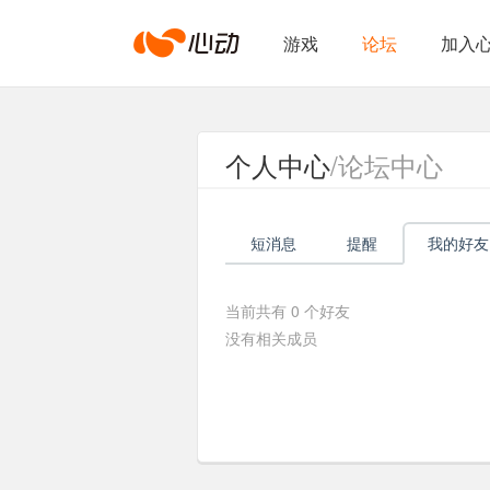
心
游戏
论坛
加入
动
个人中心
/论坛中心
网
短消息
提醒
我的好友
络
当前共有
0
个好友
没有相关成员