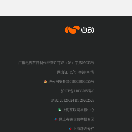
心动网络
广播电视节目制作经营许可证（沪）字第05033号
网出证（沪）字第007号
沪公网安备31010602009555号
沪ICP备11033765号-9
沪B2-20120024 B1-20202528
上海互联网举报中心
网上有害信息举报专区
上海辟谣专栏