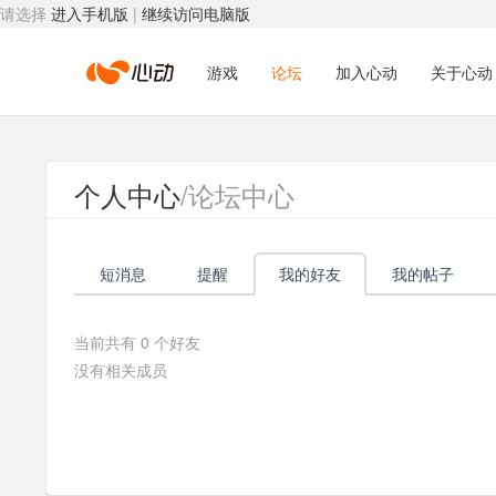
请选择
进入手机版
|
继续访问电脑版
心
游戏
论坛
加入心动
关于心动
动
个人中心
/论坛中心
网
短消息
提醒
我的好友
我的帖子
络
当前共有
0
个好友
没有相关成员