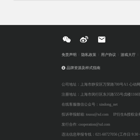
免责声明
隐私政策
用户协议
游戏大厅
品牌资源及样式指南
公司地址：上海市静安区万荣路700号A1 心动
注册地址：上海市闵行区东川路555号戊楼1166
在线客服微信公众号：xindong_net
投诉举报邮箱: tousu@xd.com
IP衍生&授权业务: 
发行合作: cooperation@xd.com
违法信息举报专线：021-60727056 (工作日 9:30 ~ 12:0