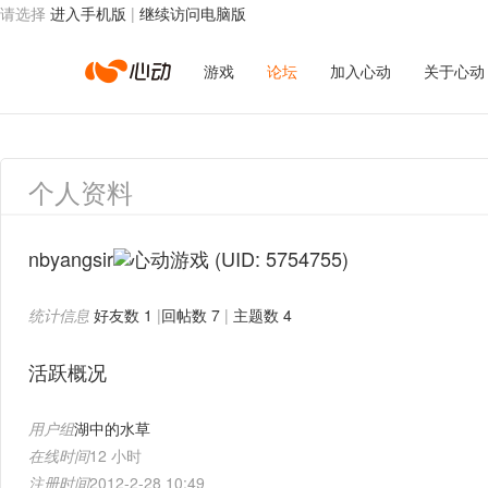
请选择
进入手机版
|
继续访问电脑版
心
游戏
论坛
加入心动
关于心动
动
个人资料
网
nbyangsir
(UID: 5754755)
统计信息
好友数 1
|
回帖数 7
|
主题数 4
络
活跃概况
用户组
湖中的水草
在线时间
12 小时
注册时间
2012-2-28 10:49