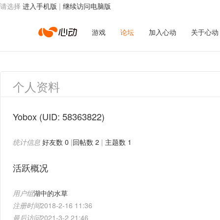
请选择
进入手机版
|
继续访问电脑版
心
游戏
论坛
加入心动
关于心动
动
个人资料
网
Yobox
(UID: 58363822)
统计信息
好友数 0
|
回帖数 2
|
主题数 1
络
活跃概况
用户组
湖中的水草
注册时间
2018-2-16 11:36
最后访问
2021-3-2 21:46