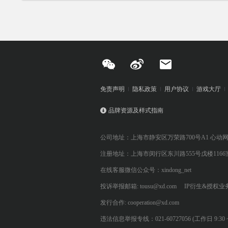
免责声明
隐私政策
用户协议
游戏大厅
品牌资源及样式指南
公司地址：上海市静安区万荣路700号A1 心动
注册地址：上海市闵行区东川路555号戊楼1166
在线客服微信公众号：xindong_net
投诉举报邮箱: tousu@xd.com
IP衍生&授权业务: 
发行合作: cooperation@xd.com
违法信息举报专线：021-60727056 (工作日 9:30 ~ 12:0