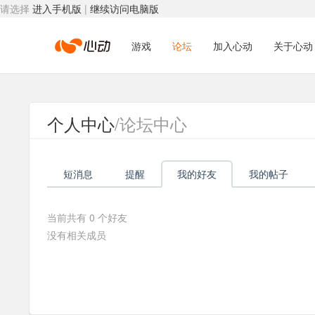
请选择
进入手机版
|
继续访问电脑版
心
游戏
论坛
加入心动
关于心动
动
个人中心
/论坛中心
网
短消息
提醒
我的好友
我的帖子
络
当前共有
0
个好友
没有相关成员