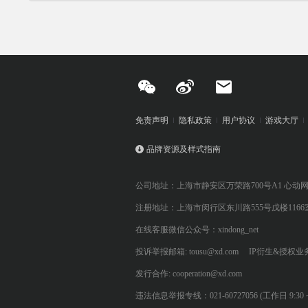
免责声明
隐私政策
用户协议
游戏大厅
品牌资源及样式指南
公司地址：上海市静安区万荣路700号A1 心动
注册地址：上海市闵行区东川路555号戊楼1166
在线客服微信公众号：xindong_net
投诉举报邮箱: tousu@xd.com
IP衍生&授权业务: 
发行合作: cooperation@xd.com
违法信息举报专线：021-60727056 (工作日 9:30 ~ 12:0