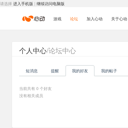
请选择
进入手机版
|
继续访问电脑版
心
游戏
论坛
加入心动
关于心动
动
个人中心
/论坛中心
网
短消息
提醒
我的好友
我的帖子
络
当前共有
0
个好友
没有相关成员