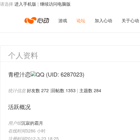
请选择
进入手机版
|
继续访问电脑版
心
游戏
论坛
加入心动
关于心动
动
个人资料
网
青橙汁恋
(UID: 6287023)
统计信息
好友数 272
|
回帖数 1353
|
主题数 284
络
活跃概况
用户组
沉寂的霜月
在线时间
3286 小时
注册时间
2012-3-23 18:25