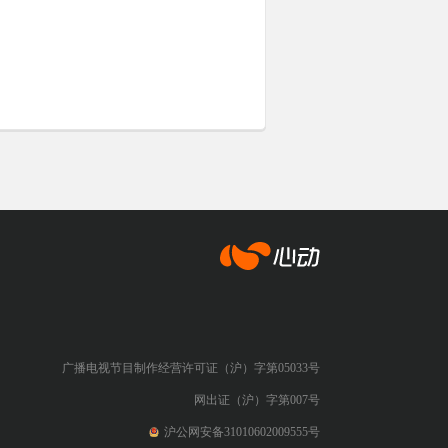
心动网络
广播电视节目制作经营许可证（沪）字第05033号
网出证（沪）字第007号
沪公网安备31010602009555号