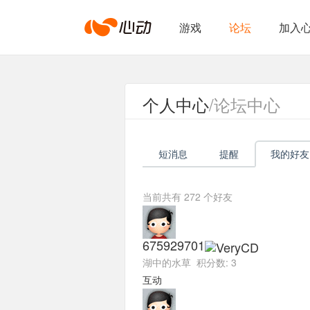
心
游戏
论坛
加入
动
个人中心
/论坛中心
网
短消息
提醒
我的好友
络
当前共有
272
个好友
675929701
湖中的水草 积分数: 3
互动