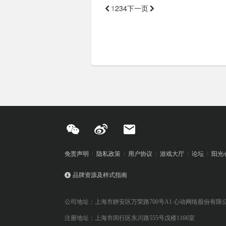
1
2
3
4

下一页
免责声明
隐私政策
用户协议
游戏大厅
论坛
阳光
品牌资源及样式指南
公司地址：上海市静安区万荣路700号A1 心动网络股份有限
注册地址：上海市闵行区东川路555号戊楼1166室