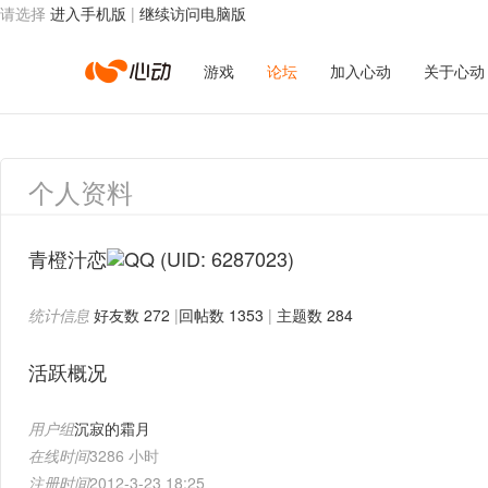
请选择
进入手机版
|
继续访问电脑版
心
游戏
论坛
加入心动
关于心动
动
个人资料
网
青橙汁恋
(UID: 6287023)
统计信息
好友数 272
|
回帖数 1353
|
主题数 284
络
活跃概况
用户组
沉寂的霜月
在线时间
3286 小时
注册时间
2012-3-23 18:25