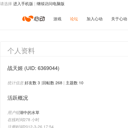
请选择
进入手机版
|
继续访问电脑版
心
游戏
论坛
加入心动
关于心动
动
个人资料
网
战天姬
(UID: 6369044)
统计信息
好友数 3
|
回帖数 268
|
主题数 10
络
活跃概况
用户组
湖中的水草
在线时间
278 小时
注册时间
2012-3-26 17:54