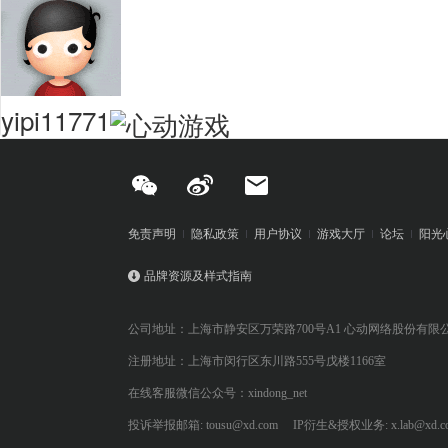
yipi11771
免责声明
隐私政策
用户协议
游戏大厅
论坛
阳光
品牌资源及样式指南
公司地址：上海市静安区万荣路700号A1 心动网络股份有限
注册地址：上海市闵行区东川路555号戊楼1166室
在线客服微信公众号：xindong_net
投诉举报邮箱: tousu@xd.com
IP衍生&授权业务: x.lab@xd.c