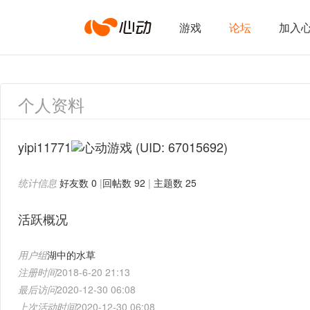
心
游戏
论坛
加入
动
个人资料
网
yipi11771
(UID: 67015692)
统计信息
好友数 0
|
回帖数 92
|
主题数 25
络
活跃概况
用户组
湖中的水草
注册时间
2018-6-20 21:13
最后访问
2020-12-30 06:08
上次活动时间
2020-12-30 06:08