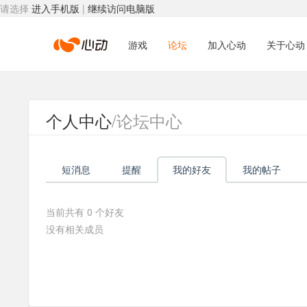
请选择
进入手机版
|
继续访问电脑版
心
游戏
论坛
加入心动
关于心动
动
个人中心
/论坛中心
网
短消息
提醒
我的好友
我的帖子
络
当前共有
0
个好友
没有相关成员