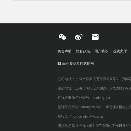
免责声明
隐私政策
用户协议
游戏大厅
品牌资源及样式指南
公司地址：上海市静安区万荣路700号A1 心动
注册地址：上海市闵行区东川路555号戊楼1166
在线客服微信公众号：xindong_net
投诉举报邮箱: tousu@xd.com
IP衍生&授权业务: 
发行合作: cooperation@xd.com
违法信息举报专线：021-60727056 (工作日 9:30 ~ 12:0