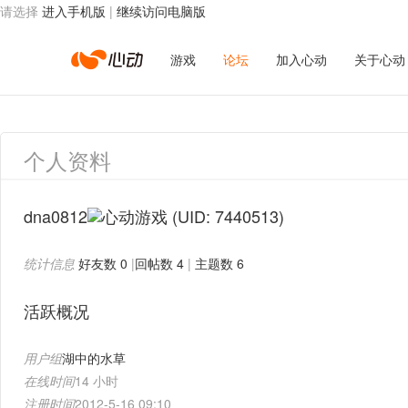
请选择
进入手机版
|
继续访问电脑版
心
游戏
论坛
加入心动
关于心动
动
个人资料
网
dna0812
(UID: 7440513)
统计信息
好友数 0
|
回帖数 4
|
主题数 6
络
活跃概况
用户组
湖中的水草
在线时间
14 小时
注册时间
2012-5-16 09:10