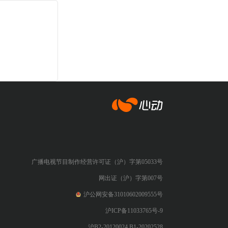
心动网络
广播电视节目制作经营许可证（沪）字第05033号
网出证（沪）字第007号
沪公网安备31010602009555号
沪ICP备11033765号-9
沪B2-20120024 B1-20202528