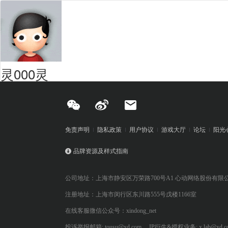
灵000灵
免责声明
隐私政策
用户协议
游戏大厅
论坛
阳光
品牌资源及样式指南
公司地址：上海市静安区万荣路700号A1 心动网络股份有限
注册地址：上海市闵行区东川路555号戊楼1166室
在线客服微信公众号：xindong_net
投诉举报邮箱: tousu@xd.com
IP衍生&授权业务: x.lab@xd.c