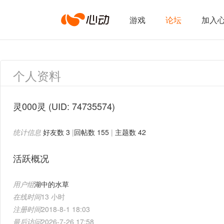
心
游戏
论坛
加入
动
个人资料
网
灵000灵
(UID: 74735574)
统计信息
好友数 3
|
回帖数 155
|
主题数 42
络
活跃概况
用户组
湖中的水草
在线时间
13 小时
注册时间
2018-8-1 18:03
最后访问
2026-7-26 17:58