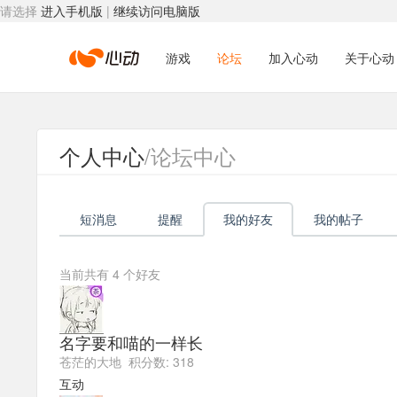
请选择
进入手机版
|
继续访问电脑版
心
游戏
论坛
加入心动
关于心动
动
个人中心
/论坛中心
网
短消息
提醒
我的好友
我的帖子
络
当前共有
4
个好友
名字要和喵的一样长
苍茫的大地 积分数: 318
互动