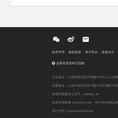
免责声明
隐私政策
用户协议
游戏大厅
品牌资源及样式指南
公司地址：上海市静安区万荣路700号A1 心动
注册地址：上海市闵行区东川路555号戊楼1166
在线客服微信公众号：xindong_net
投诉举报邮箱: tousu@xd.com
IP衍生&授权业务: 
发行合作: cooperation@xd.com