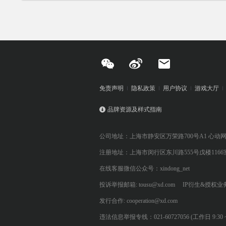
免责声明
隐私政策
用户协议
游戏大厅
品牌资源及样式指南
公司地址：上海市静安区万荣路700号A1 心动
注册地址：上海市闵行区东川路555号戊楼1166
在线客服微信公众号：xindong_net
投诉举报邮箱: tousu@xd.com
IP衍生&授权业务: 
发行合作: cooperation@xd.com
违法信息举报专线：021-60727056 (工作日 9:30 ~ 12:0