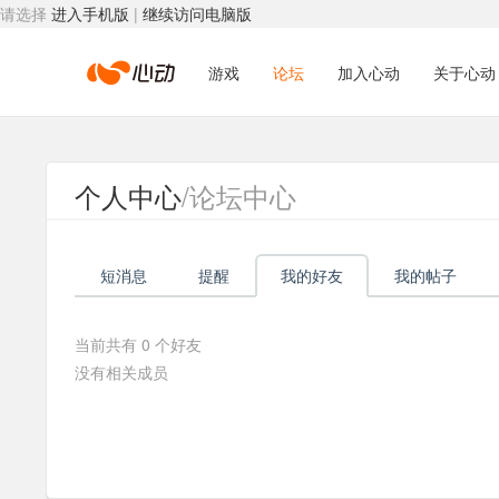
请选择
进入手机版
|
继续访问电脑版
心
游戏
论坛
加入心动
关于心动
动
个人中心
/论坛中心
网
短消息
提醒
我的好友
我的帖子
络
当前共有
0
个好友
没有相关成员