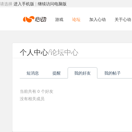
请选择
进入手机版
|
继续访问电脑版
心
游戏
论坛
加入心动
关于心动
动
个人中心
/论坛中心
网
短消息
提醒
我的好友
我的帖子
络
当前共有
0
个好友
没有相关成员