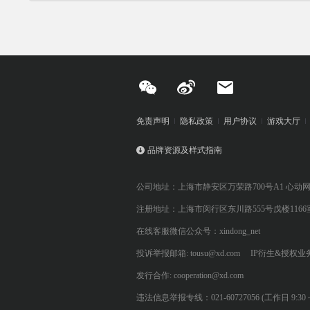
免责声明
隐私政策
用户协议
游戏大厅
品牌资源及样式指南
公司地址：上海市静安区万荣路700号A1 心动
注册地址：上海市闵行区东川路555号戊楼1166
在线客服微信公众号：xindong_net
投诉举报邮箱: tousu@xd.com
IP衍生&授权业务: 
发行合作: cooperation@xd.com
违法信息举报专线：021-60727056 (工作日 9:30 ~ 12:0