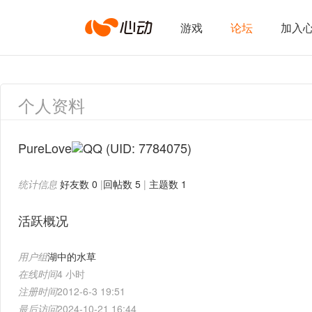
心
游戏
论坛
加入
动
个人资料
网
PureLove
(UID: 7784075)
统计信息
好友数 0
|
回帖数 5
|
主题数 1
络
活跃概况
用户组
湖中的水草
在线时间
4 小时
注册时间
2012-6-3 19:51
最后访问
2024-10-21 16:44