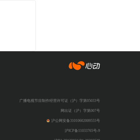
心动网络
广播电视节目制作经营许可证（沪）字第05033号
网出证（沪）字第007号
沪公网安备31010602009555号
沪ICP备11033765号-9