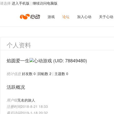
请选择
进入手机版
|
继续访问电脑版
心
游戏
论坛
加入心动
关于心动
动
个人资料
网
焰圆爱一生
(UID: 78849480)
统计信息
好友数 0
|
回帖数 2
|
主题数 0
络
活跃概况
用户组
无名的旅人
注册时间
2018-8-21 18:33
最后访问
2019-1-18 20:32