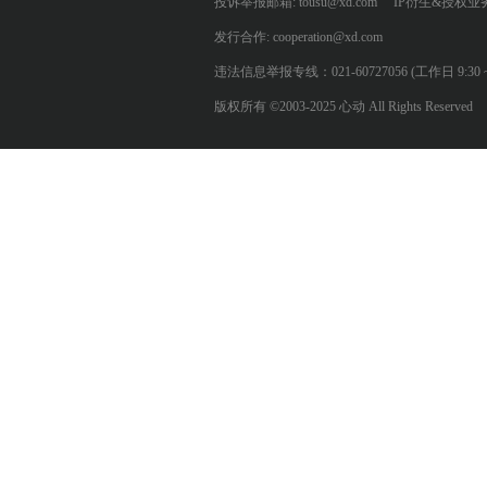
投诉举报邮箱: tousu@xd.com
IP衍生&授权业务: 
发行合作: cooperation@xd.com
违法信息举报专线：021-60727056 (工作日 9:30 ~ 12:0
版权所有 ©2003-2025 心动 All Rights Reserved