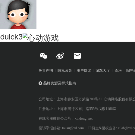
duick3
免责声明
隐私政策
用户协议
游戏大厅
论坛
阳光
品牌资源及样式指南
公司地址：上海市静安区万荣路700号A1 心动网络股份有限
注册地址：上海市闵行区东川路555号戊楼1166室
在线客服微信公众号：xindong_net
投诉举报邮箱: tousu@xd.com
IP衍生&授权业务: x.lab@xd.c