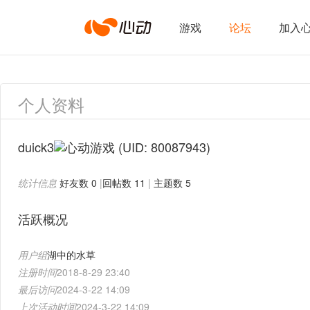
心
游戏
论坛
加入
动
个人资料
网
duick3
(UID: 80087943)
统计信息
好友数 0
|
回帖数 11
|
主题数 5
络
活跃概况
用户组
湖中的水草
注册时间
2018-8-29 23:40
最后访问
2024-3-22 14:09
上次活动时间
2024-3-22 14:09