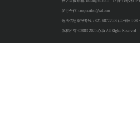
投诉举报邮箱: tousu@xd.com
IP衍生&授权业务: 
发行合作: cooperation@xd.com
违法信息举报专线：021-60727056 (工作日 9:30 ~ 12:0
版权所有 ©2003-2025 心动 All Rights Reserved