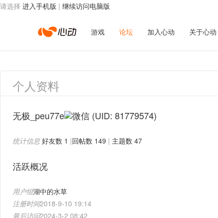
请选择
进入手机版
|
继续访问电脑版
心
游戏
论坛
加入心动
关于心动
动
个人资料
网
无极_peu77e
(UID: 81779574)
统计信息
好友数 1
|
回帖数 149
|
主题数 47
络
活跃概况
用户组
湖中的水草
注册时间
2018-9-10 19:14
最后访问
2024-3-2 08:42