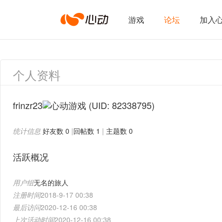
心
游戏
论坛
加入
动
个人资料
网
frinzr23
(UID: 82338795)
统计信息
好友数 0
|
回帖数 1
|
主题数 0
络
活跃概况
用户组
无名的旅人
注册时间
2018-9-17 00:38
最后访问
2020-12-16 00:38
上次活动时间
2020-12-16 00:38