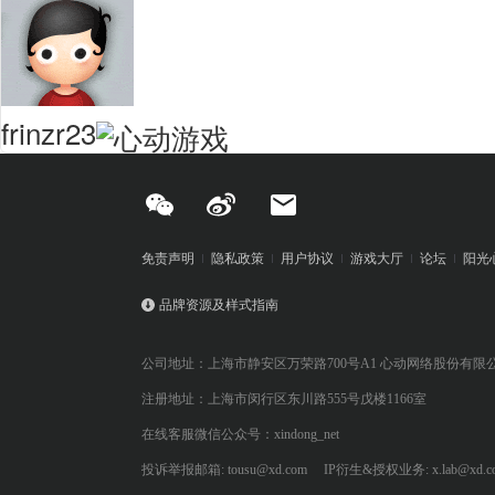
frinzr23
免责声明
隐私政策
用户协议
游戏大厅
论坛
阳光
品牌资源及样式指南
公司地址：上海市静安区万荣路700号A1 心动网络股份有限
注册地址：上海市闵行区东川路555号戊楼1166室
在线客服微信公众号：xindong_net
投诉举报邮箱: tousu@xd.com
IP衍生&授权业务: x.lab@xd.c