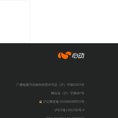
心动网络
广播电视节目制作经营许可证（沪）字第05033号
网出证（沪）字第007号
沪公网安备31010602009555号
沪ICP备11033765号-9