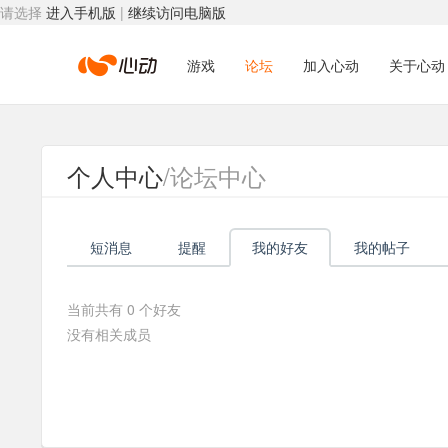
请选择
进入手机版
|
继续访问电脑版
心
游戏
论坛
加入心动
关于心动
动
个人中心
/论坛中心
网
短消息
提醒
我的好友
我的帖子
络
当前共有
0
个好友
没有相关成员