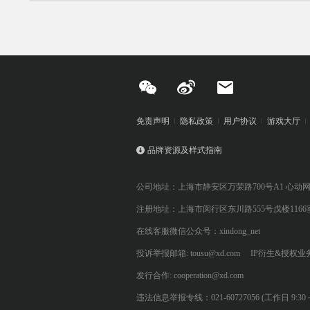
免责声明
隐私政策
用户协议
游戏大厅
品牌资源及样式指南
公司地址：上海市静安区万荣路700号A1 心动
注册地址：上海市闵行区东川路555号戊楼1166
在线客服微信公众号：xindong_net
投诉举报邮箱: tousu@xd.com
IP衍生&授权业务: 
发行合作: cooperation@xd.com
违法信息举报专线：021-60727056 (工作日 9:30 ~ 12:0