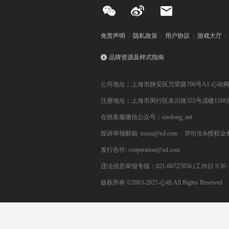
免责声明
隐私政策
用户协议
游戏大厅
品牌资源及样式指南
公司地址：上海市静安区万荣路700号A1 心动
注册地址：上海市闵行区东川路555号戊楼1166
在线客服微信公众号：xindong_net
投诉举报邮箱: tousu@xd.com
IP衍生&授权业务: 
发行合作: cooperation@xd.com
违法信息举报专线：021-60727056 (工作日 9:30 ~ 12:0
版权所有 ©2003-2025 心动 All Rights Reserved