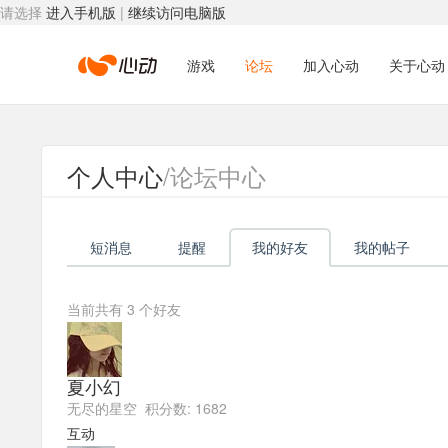
请选择
进入手机版
|
继续访问电脑版
心
游戏
论坛
加入心动
关于心动
动
个人中心
/论坛中心
网
短消息
提醒
我的好友
我的帖子
络
当前共有
3
个好友
夏小幻
无尽的星空 积分数: 1682
互动