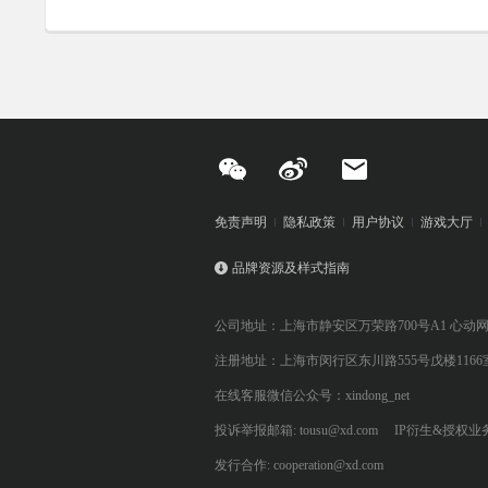
免责声明
隐私政策
用户协议
游戏大厅
品牌资源及样式指南
公司地址：上海市静安区万荣路700号A1 心动
注册地址：上海市闵行区东川路555号戊楼1166
在线客服微信公众号：xindong_net
投诉举报邮箱: tousu@xd.com
IP衍生&授权业务: 
发行合作: cooperation@xd.com