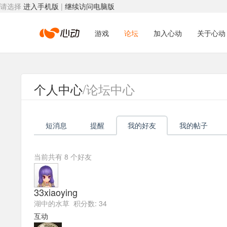
请选择
进入手机版
|
继续访问电脑版
心
游戏
论坛
加入心动
关于心动
动
个人中心
/论坛中心
网
短消息
提醒
我的好友
我的帖子
络
当前共有
8
个好友
33xiaoying
湖中的水草 积分数: 34
互动