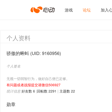
心
游戏
论坛
加入
动
个人资料
网
骄傲的蝌蚪
(UID: 9160956)
个人签名
络
无视一切弱智行为，做好自己便已足够。
有问题或者战报提交请微信506927
统计信息
好友数 6
|
回帖数 2291
|
主题数 22
勋章