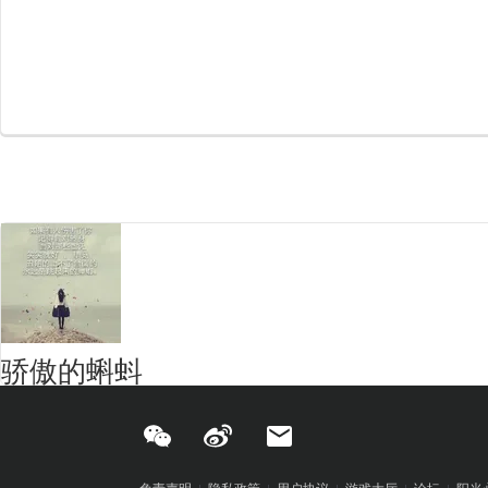
骄傲的蝌蚪