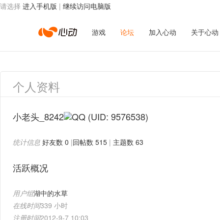
请选择
进入手机版
|
继续访问电脑版
心
游戏
论坛
加入心动
关于心动
动
个人资料
网
小老头_8242
(UID: 9576538)
统计信息
好友数 0
|
回帖数 515
|
主题数 63
络
活跃概况
用户组
湖中的水草
在线时间
339 小时
注册时间
2012-9-7 10:03