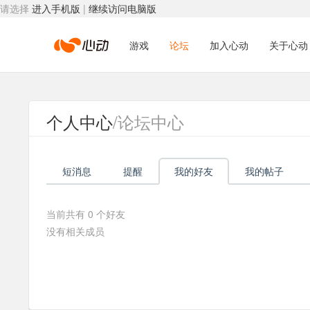
请选择
进入手机版
|
继续访问电脑版
心
游戏
论坛
加入心动
关于心动
动
个人中心
/论坛中心
网
短消息
提醒
我的好友
我的帖子
络
当前共有
0
个好友
没有相关成员