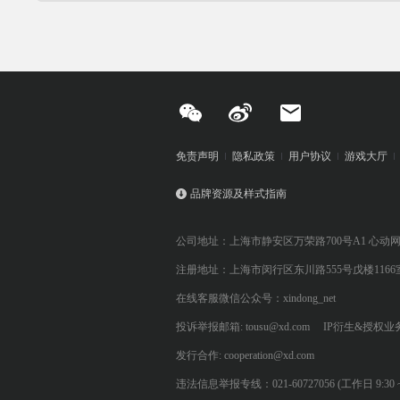
免责声明
隐私政策
用户协议
游戏大厅
品牌资源及样式指南
公司地址：上海市静安区万荣路700号A1 心动
注册地址：上海市闵行区东川路555号戊楼1166
在线客服微信公众号：xindong_net
投诉举报邮箱: tousu@xd.com
IP衍生&授权业务: 
发行合作: cooperation@xd.com
违法信息举报专线：021-60727056 (工作日 9:30 ~ 12:0