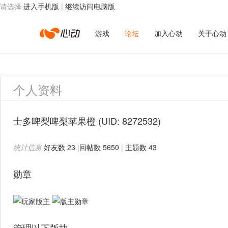
请选择
进入手机版
|
继续访问电脑版
心
游戏
论坛
加入心动
关于心动
动
个人资料
网
士多啤梨啤梨苹果橙
(UID: 8272532)
统计信息
好友数 23
|
回帖数 5650
|
主题数 43
络
勋章
管理以下版块