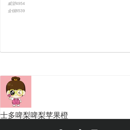
威望
4954
金钱
8539
士多啤梨啤梨苹果橙