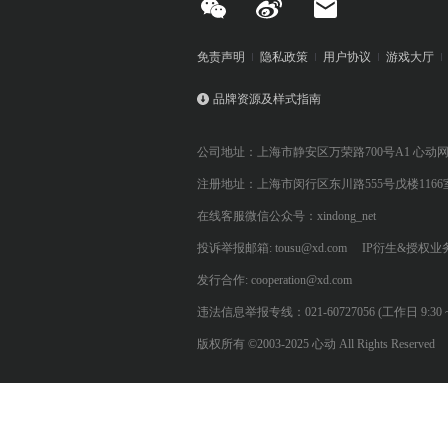
免责声明
隐私政策
用户协议
游戏大厅
品牌资源及样式指南
公司地址：上海市静安区万荣路700号A1 心动
注册地址：上海市闵行区东川路555号戊楼1166
在线客服微信公众号：xindong_net
投诉举报邮箱: tousu@xd.com
IP衍生&授权业务: 
发行合作: cooperation@xd.com
违法信息举报专线：021-60727056 (工作日 9:30 ~ 12:0
版权所有 ©2003-2025 心动 All Rights Reserved