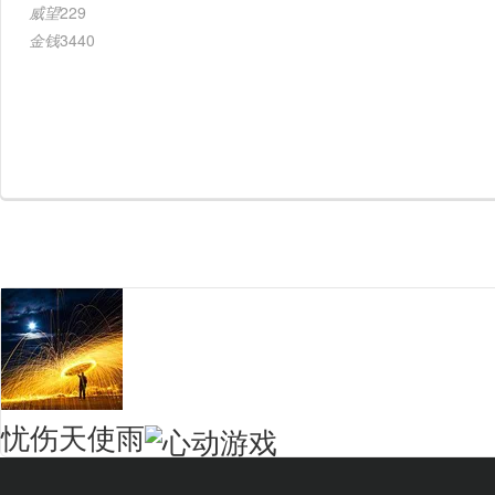
威望
229
金钱
3440
忧伤天使雨