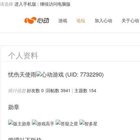
请选择
进入手机版
|
继续访问电脑版
心
游戏
论坛
加入心动
关于心动
动
个人资料
网
忧伤天使雨
(UID: 7732290)
统计信息
好友数 0
|
回帖数 3941
|
主题数 154
络
勋章
管理以下版块