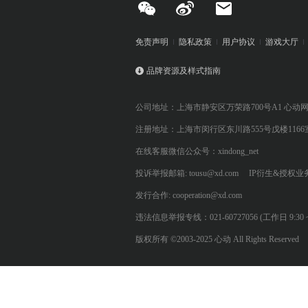
免责声明
隐私政策
用户协议
游戏大厅
品牌资源及样式指南
公司地址：上海市静安区万荣路700号A1 心动
注册地址：上海市闵行区东川路555号戊楼1166
在线客服微信公众号：xindong_net
投诉举报邮箱: tousu@xd.com
IP衍生&授权业务: 
发行合作: cooperation@xd.com
违法信息举报专线：021-60727056 (工作日 9:30 ~ 12:0
版权所有 ©2003-2025 心动 All Rights Reserved