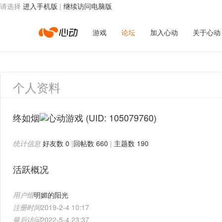
请选择
进入手机版
|
继续访问电脑版
心
游戏
论坛
加入心动
关于心动
动
个人资料
网
终如烟
(UID: 105079760)
统计信息
好友数 0
|
回帖数 660
|
主题数 190
络
活跃概况
用户组
明媚的阳光
注册时间
2019-2-4 10:17
最后访问
2022-5-4 23:37