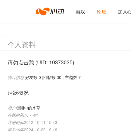
心
游戏
论坛
加入
动
个人资料
网
请勿点击我
(UID: 10373035)
统计信息
好友数 0
|
回帖数 30
|
主题数 7
络
活跃概况
用户组
湖中的水草
在线时间
78 小时
注册时间
2012-10-11 15:43
最后访问
2024-10-29 19:19