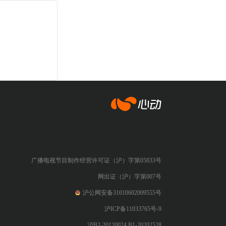
心动网络
广播电视节目制作经营许可证（沪）字第05033号
网出证（沪）字第007号
沪公网安备31010602009555号
沪ICP备11033765号-9
沪B2-20120024 B1-20202528