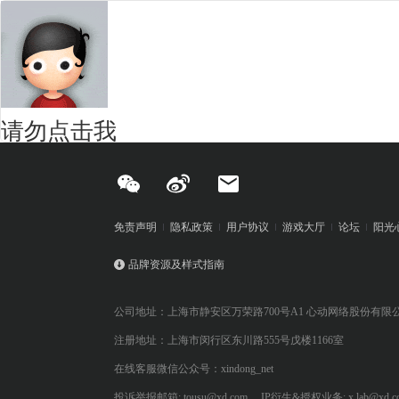
请勿点击我
免责声明
隐私政策
用户协议
游戏大厅
论坛
阳光
品牌资源及样式指南
公司地址：上海市静安区万荣路700号A1 心动网络股份有限
注册地址：上海市闵行区东川路555号戊楼1166室
在线客服微信公众号：xindong_net
投诉举报邮箱: tousu@xd.com
IP衍生&授权业务: x.lab@xd.c