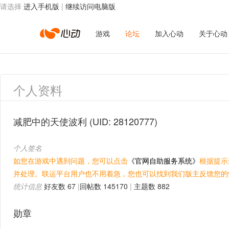
请选择
进入手机版
|
继续访问电脑版
心
游戏
论坛
加入心动
关于心动
动
个人资料
网
减肥中的天使波利
(UID: 28120777)
个人签名
络
如您在游戏中遇到问题，您可以点击
《官网自助服务系统》
根据提示
并处理。联运平台用户也不用着急，您也可以找到我们版主反馈您的
统计信息
好友数 67
|
回帖数 145170
|
主题数 882
勋章