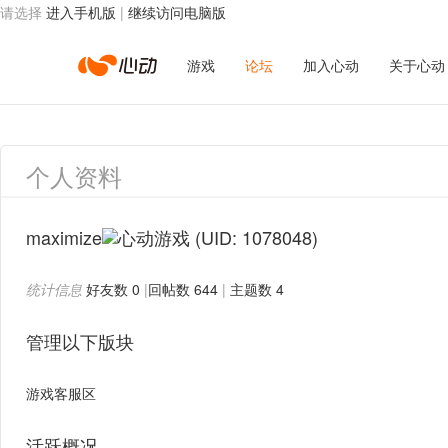
请选择
进入手机版
|
继续访问电脑版
心
游戏
论坛
加入心动
关于心动
动
个人资料
网
maximize
(UID: 1078048)
统计信息
好友数 0
|
回帖数 644
|
主题数 4
络
管理以下版块
游戏客服区
活跃概况