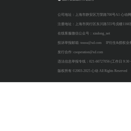
公司地址：上海市静安区万荣路700号A1 心动
注册地址：上海市闵行区东川路555号戊楼1166
在线客服微信公众号：xindong_net
投诉举报邮箱: tousu@xd.com
IP衍生&授权业务: 
发行合作: cooperation@xd.com
违法信息举报专线：021-60727056 (工作日 9:30 ~ 12:0
版权所有 ©2003-2025 心动 All Rights Reserved