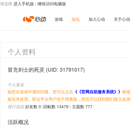
请选择
进入手机版
|
继续访问电脑版
心
游戏
论坛
加入心动
关于心动
动
个人资料
网
冒充剑士的死灵
(UID: 31791017)
个人签名
络
如您在游戏中遇到问题，您可以点击
《《官网自助服务系统》》
根据
核实并处理。联运平台用户也不用着急，您也可以找到我们版主反馈
统计信息
好友数 0
|
回帖数 13479
|
主题数 777
活跃概况