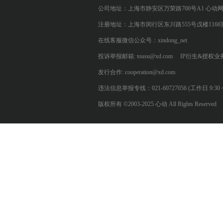
公司地址：上海市静安区万荣路700号A1 心动
注册地址：上海市闵行区东川路555号戊楼1166
在线客服微信公众号：xindong_net
投诉举报邮箱: tousu@xd.com
IP衍生&授权业务: 
发行合作: cooperation@xd.com
违法信息举报专线：021-60727056 (工作日 9:30 ~ 12:0
版权所有 ©2003-2025 心动 All Rights Reserved