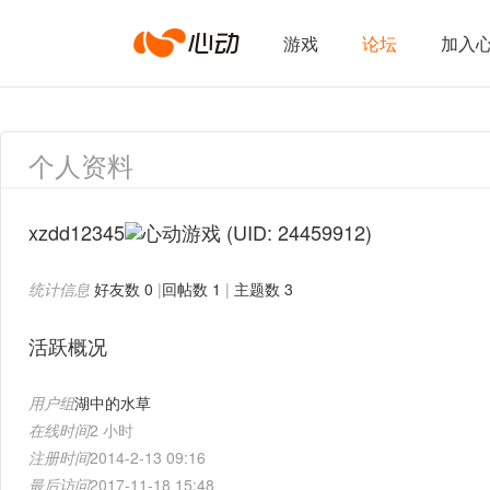
心
游戏
论坛
加入
动
个人资料
网
xzdd12345
(UID: 24459912)
统计信息
好友数 0
|
回帖数 1
|
主题数 3
络
活跃概况
用户组
湖中的水草
在线时间
2 小时
注册时间
2014-2-13 09:16
最后访问
2017-11-18 15:48