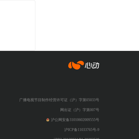
心动网络
广播电视节目制作经营许可证（沪）字第05033号
网出证（沪）字第007号
沪公网安备31010602009555号
沪ICP备11033765号-9